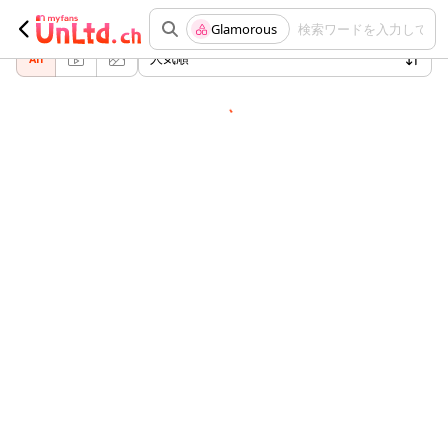
ジャンル "Glamorous" でおすすめの投稿
Glamorous
検索ワードを入力してく
人気順
All