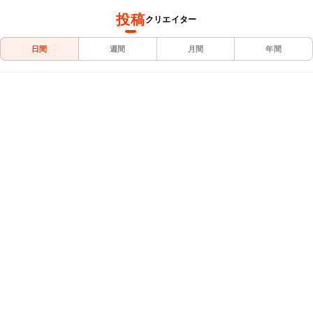
投稿
クリエイター
日間
週間
月間
年間