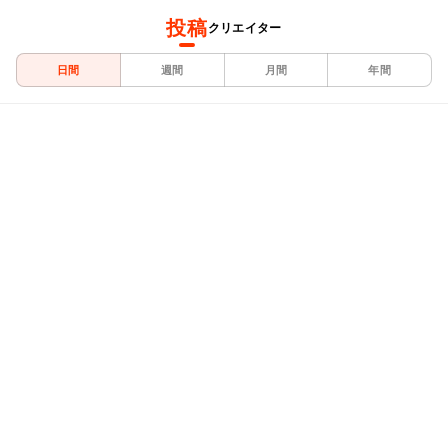
投稿
クリエイター
日間
週間
月間
年間