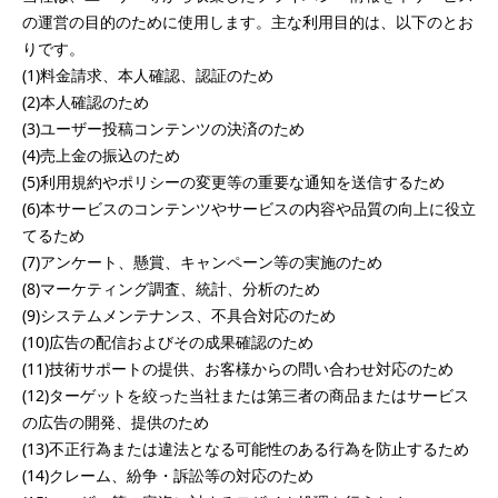
の運営の目的のために使用します。主な利用目的は、以下のとお
りです。

(1)料金請求、本人確認、認証のため

(2)本人確認のため

(3)ユーザー投稿コンテンツの決済のため

(4)売上金の振込のため

(5)利用規約やポリシーの変更等の重要な通知を送信するため

(6)本サービスのコンテンツやサービスの内容や品質の向上に役立
てるため

(7)アンケート、懸賞、キャンペーン等の実施のため

(8)マーケティング調査、統計、分析のため

(9)システムメンテナンス、不具合対応のため

(10)広告の配信およびその成果確認のため

(11)技術サポートの提供、お客様からの問い合わせ対応のため

(12)ターゲットを絞った当社または第三者の商品またはサービス
の広告の開発、提供のため

(13)不正行為または違法となる可能性のある行為を防止するため

(14)クレーム、紛争・訴訟等の対応のため
