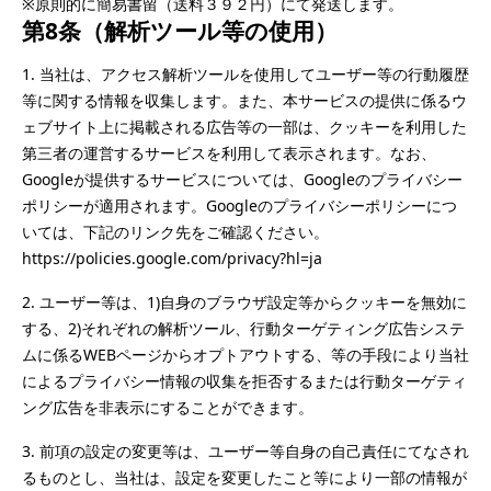
※原則的に簡易書留（送料３９２円）にて発送します。
第8条（解析ツール等の使用）
1.	当社は、アクセス解析ツールを使用してユーザー等の行動履歴
等に関する情報を収集します。また、本サービスの提供に係るウ
ェブサイト上に掲載される広告等の一部は、クッキーを利用した
第三者の運営するサービスを利用して表示されます。なお、
Googleが提供するサービスについては、Googleのプライバシー
ポリシーが適用されます。Googleのプライバシーポリシーにつ
いては、下記のリンク先をご確認ください。

https://policies.google.com/privacy?hl=ja
2.	ユーザー等は、1)自身のブラウザ設定等からクッキーを無効に
する、2)それぞれの解析ツール、行動ターゲティング広告システ
ムに係るWEBページからオプトアウトする、等の手段により当社
によるプライバシー情報の収集を拒否するまたは行動ターゲティ
ング広告を非表示にすることができます。
3.	前項の設定の変更等は、ユーザー等自身の自己責任にてなされ
るものとし、当社は、設定を変更したこと等により一部の情報が